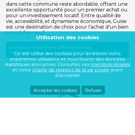
dans cette commune reste abordable, offrant une
excellente opportunité pour un premier achat ou
pour un investissement locatif. Entre qualité de
vie, accessibilité, et dynamisme économique, Guise
est une destination de choix pour l'achat d'un bien
immobilier neuf.
Utilisation des cookies
consulter toutes nos offres pour des
stationnements sur la commune de Guise (02120)
Ce site utilise des cookies pour améliorer votre
expérience utilisateur et nous fournir des données
statistiques anonymes. Consultez nos
mentions légales
et notre
charte de respect de la vie privée
avant
d'accepter
Accepter les cookies
Refuser