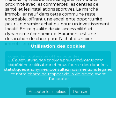
proximité avec les commerces, les centres de
santé, et les installations sportives. Le marché
immobilier neuf dans cette commune reste
abordable, offrant une excellente opportunité
pour un premier achat ou pour un investissement
locatif. Entre qualité de vie, accessibilité, et
dynamisme économique, Haramont est une
destination de choix pour l'achat d'un bien
immobilier neuf.
Utilisation des cookies
consulter toutes nos offres pour des
Ce site utilise des cookies pour améliorer votre
stationnements sur la commune de Haramont
expérience utilisateur et nous fournir des données
(02600)
statistiques anonymes. Consultez nos
mentions légales
et notre
charte de respect de la vie privée
avant
d'accepter
Accepter les cookies
Refuser