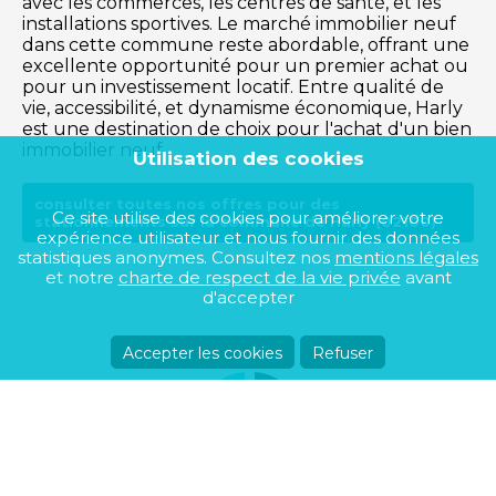
avec les commerces, les centres de santé, et les
installations sportives. Le marché immobilier neuf
dans cette commune reste abordable, offrant une
excellente opportunité pour un premier achat ou
pour un investissement locatif. Entre qualité de
vie, accessibilité, et dynamisme économique, Harly
est une destination de choix pour l'achat d'un bien
immobilier neuf.
Utilisation des cookies
consulter toutes nos offres pour des
Ce site utilise des cookies pour améliorer votre
stationnements sur la commune de Harly (02100)
expérience utilisateur et nous fournir des données
statistiques anonymes. Consultez nos
mentions légales
et notre
charte de respect de la vie privée
avant
d'accepter
Accepter les cookies
Refuser