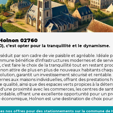
 Holnon 02760
, c'est opter pour la tranquillité et le dynamisme.
uit par son cadre de vie paisible et agréable. Idéale pour
ommune bénéficie d'infrastructures modernes et de serv
c'est faire le choix de la tranquillité tout en restant pr
lnon attire de plus en plus de nouveaux habitants cha
olution, garantit un investissement sécurisé et rentabl
rnes aux maisons individuelles, offrant des prestations
 qualité, ainsi que des espaces verts propices à la détente 
d'une proximité avec les commerces, les centres de santé,
dable, offrant une excellente opportunité pour un pre
me économique, Holnon est une destination de choix pour 
tes nos offres pour des stationnements sur la commune de 