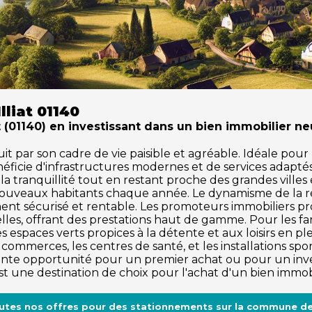
lliat 01140
(01140) en investissant dans un bien immobilier ne
it par son cadre de vie paisible et agréable. Idéale pour l
ficie d'infrastructures modernes et de services adapté
 de la tranquillité tout en restant proche des grandes vil
 de nouveaux habitants chaque année. Le dynamisme de la
ment sécurisé et rentable. Les promoteurs immobiliers pr
es, offrant des prestations haut de gamme. Pour les fam
 espaces verts propices à la détente et aux loisirs en plein 
ommerces, les centres de santé, et les installations spo
te opportunité pour un premier achat ou pour un investi
est une destination de choix pour l'achat d'un bien immob
utes nos offres pour des stationnements sur la commune de I