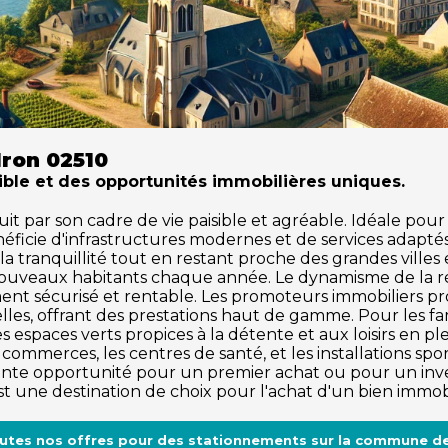
Iron 02510
sible et des opportunités immobilières uniques.
 par son cadre de vie paisible et agréable. Idéale pour l
ficie d'infrastructures modernes et de services adapté
de la tranquillité tout en restant proche des grandes vill
de nouveaux habitants chaque année. Le dynamisme de la 
ment sécurisé et rentable. Les promoteurs immobiliers pr
es, offrant des prestations haut de gamme. Pour les fam
 espaces verts propices à la détente et aux loisirs en plein
ommerces, les centres de santé, et les installations spo
te opportunité pour un premier achat ou pour un investi
t une destination de choix pour l'achat d'un bien immobi
outes nos offres pour des stationnements sur la commune de 