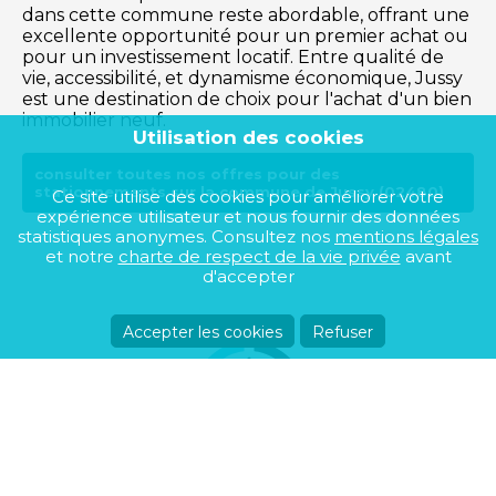
dans cette commune reste abordable, offrant une
excellente opportunité pour un premier achat ou
pour un investissement locatif. Entre qualité de
vie, accessibilité, et dynamisme économique, Jussy
est une destination de choix pour l'achat d'un bien
immobilier neuf.
Utilisation des cookies
consulter toutes nos offres pour des
stationnements sur la commune de Jussy (02480)
Ce site utilise des cookies pour améliorer votre
expérience utilisateur et nous fournir des données
statistiques anonymes. Consultez nos
mentions légales
et notre
charte de respect de la vie privée
avant
d'accepter
Accepter les cookies
Refuser