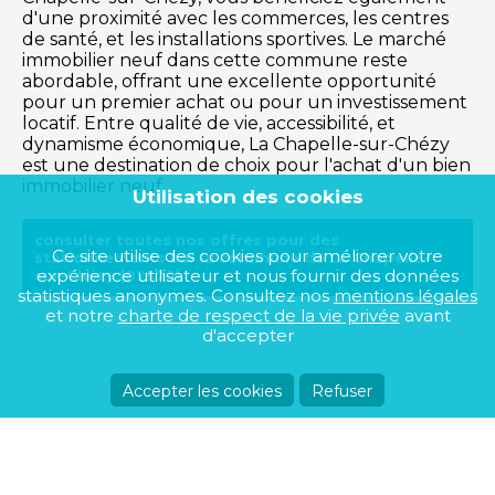
d'une proximité avec les commerces, les centres
de santé, et les installations sportives. Le marché
immobilier neuf dans cette commune reste
abordable, offrant une excellente opportunité
pour un premier achat ou pour un investissement
locatif. Entre qualité de vie, accessibilité, et
dynamisme économique, La Chapelle-sur-Chézy
est une destination de choix pour l'achat d'un bien
immobilier neuf.
Utilisation des cookies
consulter toutes nos offres pour des
Ce site utilise des cookies pour améliorer votre
stationnements sur la commune de La Chapelle-
expérience utilisateur et nous fournir des données
sur-Chézy (02570)
statistiques anonymes. Consultez nos
mentions légales
et notre
charte de respect de la vie privée
avant
d'accepter
Accepter les cookies
Refuser