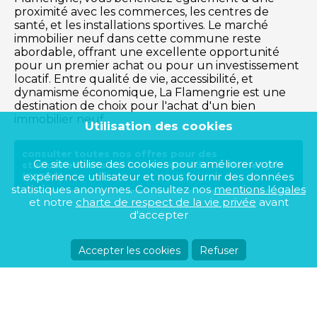
proximité avec les commerces, les centres de
santé, et les installations sportives. Le marché
immobilier neuf dans cette commune reste
abordable, offrant une excellente opportunité
pour un premier achat ou pour un investissement
locatif. Entre qualité de vie, accessibilité, et
dynamisme économique, La Flamengrie est une
destination de choix pour l'achat d'un bien
immobilier neuf.
Utilisation des cookies
consulter toutes nos offres pour des
Ce site utilise des cookies pour améliorer votre
stationnements sur la commune de La Flamengrie
expérience utilisateur et nous fournir des données
(02260)
statistiques anonymes. Consultez nos
mentions légales
et notre
charte de respect de la vie privée
avant
d'accepter
Accepter les cookies
Refuser