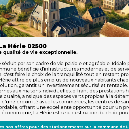
La Hérie 02500
e qualité de vie exceptionnelle.
duit par son cadre de vie paisible et agréable. Idéale po
ommune bénéficie d'infrastructures modernes et de serv
 c'est faire le choix de la tranquillité tout en restant p
 Hérie attire de plus en plus de nouveaux habitants ch
olution, garantit un investissement sécurisé et rentabl
rnes aux maisons individuelles, offrant des prestations
 qualité, ainsi que des espaces verts propices à la détente 
 d'une proximité avec les commerces, les centres de santé
dable, offrant une excellente opportunité pour un pre
me économique, La Hérie est une destination de choix pour
es nos offres pour des stationnements sur la commune de L