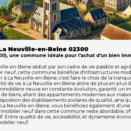
La Neuville-en-Beine 02300
00), une commune idéale pour l'achat d'un bien imm
e-en-Beine séduit par son cadre de vie paisible et agréa
ier neuf, cette commune bénéficie d'infrastructures mod
 La Neuville-en-Beine, c'est faire le choix de la tranqui
ité de vie à La Neuville-en-Beine attire de plus en plu
mobilière neuve en constante évolution, garantit un inv
de biens, allant des appartements modernes aux maisons 
osition des établissements scolaires de qualité, ainsi q
tir à La Neuville-en-Beine, vous bénéficiez également d'u
hé immobilier neuf dans cette commune reste abordable, 
f. Entre qualité de vie, accessibilité, et dynamisme éco
obilier neuf.