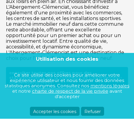
aux loisirs en plein air. En choisissant d'investir à
L'Abergement-Clémenciat, vous bénéficiez
également d'une proximité avec les commerces,
les centres de santé, et les installations sportives.
Le marché immobilier neuf dans cette commune
reste abordable, offrant une excellente
opportunité pour un premier achat ou pour un
investissement locatif. Entre qualité de vie,
accessibilité, et dynamisme économique,
L'Abergement-Clémenciat est une destination de
choix pour l'achat d'un bien immobilier neuf.
Utilisation des cookies
consulter toutes nos offres pour des
Ce site utilise des cookies pour améliorer votre
stationnements sur la commune de L'Abergement-
expérience utilisateur et nous fournir des données
Clémenciat (01400)
statistiques anonymes. Consultez nos
mentions légales
et notre
charte de respect de la vie privée
avant
d'accepter
Accepter les cookies
Refuser