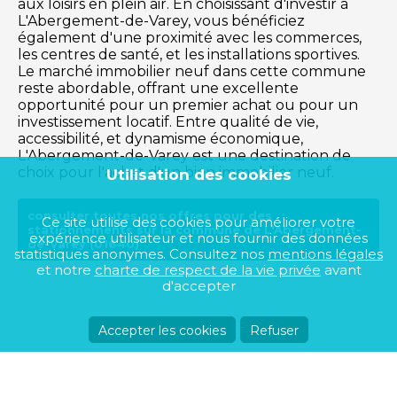
aux loisirs en plein air. En choisissant d'investir à
L'Abergement-de-Varey, vous bénéficiez
également d'une proximité avec les commerces,
les centres de santé, et les installations sportives.
Le marché immobilier neuf dans cette commune
reste abordable, offrant une excellente
opportunité pour un premier achat ou pour un
investissement locatif. Entre qualité de vie,
accessibilité, et dynamisme économique,
L'Abergement-de-Varey est une destination de
choix pour l'achat d'un bien immobilier neuf.
Utilisation des cookies
consulter toutes nos offres pour des
Ce site utilise des cookies pour améliorer votre
stationnements sur la commune de L'Abergement-
expérience utilisateur et nous fournir des données
de-Varey (01640)
statistiques anonymes. Consultez nos
mentions légales
et notre
charte de respect de la vie privée
avant
d'accepter
Accepter les cookies
Refuser