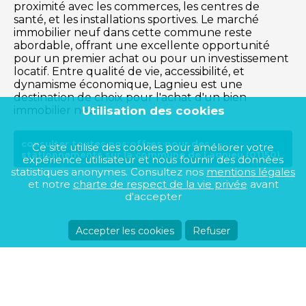
proximité avec les commerces, les centres de
santé, et les installations sportives. Le marché
immobilier neuf dans cette commune reste
abordable, offrant une excellente opportunité
pour un premier achat ou pour un investissement
locatif. Entre qualité de vie, accessibilité, et
dynamisme économique, Lagnieu est une
destination de choix pour l'achat d'un bien
Utilisation des cookies
immobilier neuf.
consulter toutes nos offres pour des
Ce site utilise des cookies pour améliorer votre
stationnements sur la commune de Lagnieu (01150)
expérience utilisateur et nous fournir des données
statistiques anonymes. Consultez nos
mentions légales
et notre
charte de respect de la vie privée
avant
d'accepter
Accepter les cookies
Refuser