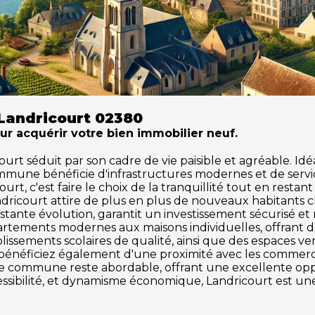
Landricourt 02380
our acquérir votre bien immobilier neuf.
 séduit par son cadre de vie paisible et agréable. Idéale
ommune bénéficie d'infrastructures modernes et de serv
urt, c'est faire le choix de la tranquillité tout en restan
ndricourt attire de plus en plus de nouveaux habitants
tante évolution, garantit un investissement sécurisé et
partements modernes aux maisons individuelles, offrant 
issements scolaires de qualité, ainsi que des espaces vert
us bénéficiez également d'une proximité avec les commerces
tte commune reste abordable, offrant une excellente o
ccessibilité, et dynamisme économique, Landricourt est un