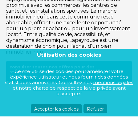
proximité avec les commerces, les centres de
santé, et les installations sportives. Le marché
immobilier neuf dans cette commune reste
abordable, offrant une excellente opportunité
pour un premier achat ou pour un investissement
locatif. Entre qualité de vie, accessibilité, et
dynamisme économique, Lapeyrouse est une
destination de choix pour l'achat d'un bien
immobilier neuf.
Utilisation des cookies
consulter toutes nos offres pour des
Ce site utilise des cookies pour améliorer votre
stationnements sur la commune de Lapeyrouse
expérience utilisateur et nous fournir des données
(01330)
statistiques anonymes. Consultez nos
mentions légales
et notre
charte de respect de la vie privée
avant
d'accepter
Accepter les cookies
Refuser