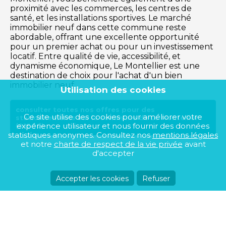
proximité avec les commerces, les centres de
santé, et les installations sportives. Le marché
immobilier neuf dans cette commune reste
abordable, offrant une excellente opportunité
pour un premier achat ou pour un investissement
locatif. Entre qualité de vie, accessibilité, et
dynamisme économique, Le Montellier est une
destination de choix pour l'achat d'un bien
immobilier neuf.
Utilisation des cookies
consulter toutes nos offres pour des
Ce site utilise des cookies pour améliorer votre
stationnements sur la commune de Le Montellier
expérience utilisateur et nous fournir des données
(01800)
statistiques anonymes. Consultez nos
mentions légales
et notre
charte de respect de la vie privée
avant
d'accepter
Accepter les cookies
Refuser