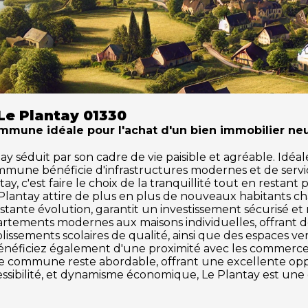
Le Plantay 01330
mmune idéale pour l'achat d'un bien immobilier neu
séduit par son cadre de vie paisible et agréable. Idéale 
ommune bénéficie d'infrastructures modernes et de serv
y, c'est faire le choix de la tranquillité tout en restant
 Plantay attire de plus en plus de nouveaux habitants c
tante évolution, garantit un investissement sécurisé et
partements modernes aux maisons individuelles, offrant 
issements scolaires de qualité, ainsi que des espaces vert
s bénéficiez également d'une proximité avec les commerces,
tte commune reste abordable, offrant une excellente o
ccessibilité, et dynamisme économique, Le Plantay est une