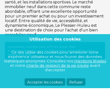
santé, et les installations sportives. Le marché
immobilier neuf dans cette commune reste
abordable, offrant une excellente opportunité
pour un premier achat ou pour un investissement
locatif. Entre qualité de vie, accessibilité, et
dynamisme économique, Le Plessier-Huleu est
une destination de choix pour l'achat d'un bien
immobilier neuf.
Utilisation des cookies
consulter toutes nos offres pour des
stationnements sur la commune de Le Plessier-
Ce site utilise des cookies pour améliorer votre
Huleu (02210)
expérience utilisateur et nous fournir des données
statistiques anonymes. Consultez nos
mentions légales
et notre
charte de respect de la vie privée
avant
d'accepter
Accepter les cookies
Refuser