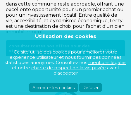
dans cette commune reste abordable, offrant une
excellente opportunité pour un premier achat ou
pour un investissement locatif. Entre qualité de
vie, accessibilité, et dynamisme économique, Lerzy
est une destination de choix pour l'achat d'un bien
immobilier neuf.
Utilisation des cookies
consulter toutes nos offres pour des
stationnements sur la commune de Lerzy (02260)
Ce site utilise des cookies pour améliorer votre
expérience utilisateur et nous fournir des données
statistiques anonymes. Consultez nos
mentions légales
et notre
charte de respect de la vie privée
avant
d'accepter
Accepter les cookies
Refuser