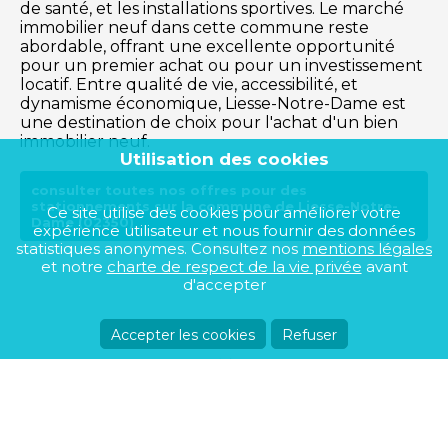
de santé, et les installations sportives. Le marché
immobilier neuf dans cette commune reste
abordable, offrant une excellente opportunité
pour un premier achat ou pour un investissement
locatif. Entre qualité de vie, accessibilité, et
dynamisme économique, Liesse-Notre-Dame est
une destination de choix pour l'achat d'un bien
immobilier neuf.
Utilisation des cookies
consulter toutes nos offres pour des
stationnements sur la commune de Liesse-Notre-
Ce site utilise des cookies pour améliorer votre
Dame (02350)
expérience utilisateur et nous fournir des données
statistiques anonymes. Consultez nos
mentions légales
et notre
charte de respect de la vie privée
avant
d'accepter
Accepter les cookies
Refuser