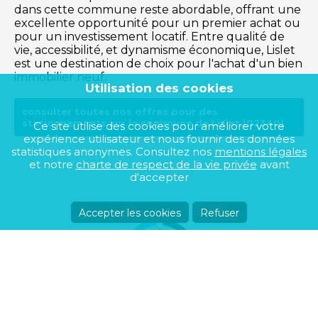
dans cette commune reste abordable, offrant une
excellente opportunité pour un premier achat ou
pour un investissement locatif. Entre qualité de
vie, accessibilité, et dynamisme économique, Lislet
est une destination de choix pour l'achat d'un bien
immobilier neuf.
Utilisation des cookies
consulter toutes nos offres pour des
stationnements sur la commune de Lislet (02340)
Ce site utilise des cookies pour améliorer votre
expérience utilisateur et nous fournir des données
statistiques anonymes. Consultez nos
mentions légales
et notre
charte de respect de la vie privée
avant
d'accepter
Accepter les cookies
Refuser