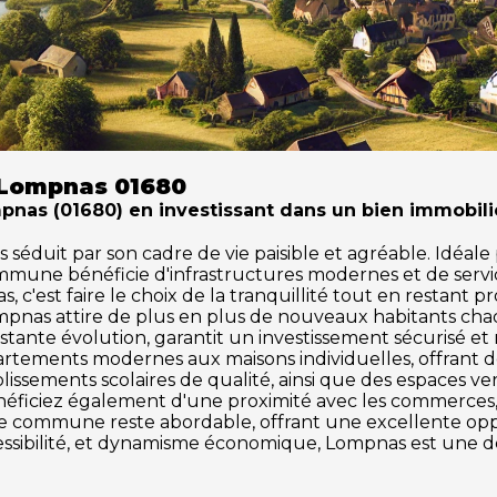
 Lompnas 01680
as (01680) en investissant dans un bien immobilie
duit par son cadre de vie paisible et agréable. Idéale po
ommune bénéficie d'infrastructures modernes et de serv
 c'est faire le choix de la tranquillité tout en restant p
mpnas attire de plus en plus de nouveaux habitants ch
tante évolution, garantit un investissement sécurisé et
partements modernes aux maisons individuelles, offrant 
issements scolaires de qualité, ainsi que des espaces vert
énéficiez également d'une proximité avec les commerces, l
tte commune reste abordable, offrant une excellente o
ccessibilité, et dynamisme économique, Lompnas est une d