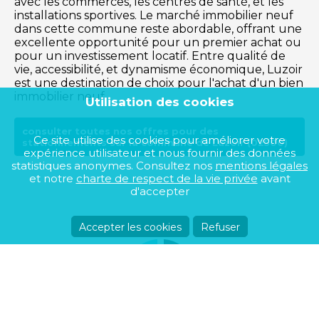
avec les commerces, les centres de santé, et les
installations sportives. Le marché immobilier neuf
dans cette commune reste abordable, offrant une
excellente opportunité pour un premier achat ou
pour un investissement locatif. Entre qualité de
vie, accessibilité, et dynamisme économique, Luzoir
est une destination de choix pour l'achat d'un bien
immobilier neuf.
Utilisation des cookies
consulter toutes nos offres pour des
Ce site utilise des cookies pour améliorer votre
stationnements sur la commune de Luzoir (02500)
expérience utilisateur et nous fournir des données
statistiques anonymes. Consultez nos
mentions légales
et notre
charte de respect de la vie privée
avant
d'accepter
Accepter les cookies
Refuser