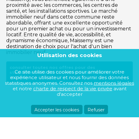
proximité avec les commerces, les centres de
santé, et les installations sportives. Le marché
immobilier neuf dans cette commune reste
abordable, offrant une excellente opportunité
pour un premier achat ou pour un investissement
locatif. Entre qualité de vie, accessibilité, et
dynamisme économique, Maissemy est une
destination de choix pour l'achat d'un bien
immobilier neuf.
Utilisation des cookies
consulter toutes nos offres pour des
Ce site utilise des cookies pour améliorer votre
stationnements sur la commune de Maissemy
expérience utilisateur et nous fournir des données
(02490)
statistiques anonymes. Consultez nos
mentions légales
et notre
charte de respect de la vie privée
avant
d'accepter
Accepter les cookies
Refuser