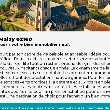
Maizy 02160
quérir votre bien immobilier neuf.
it par son cadre de vie paisible et agréable. Idéale pour 
ficie d'infrastructures modernes et de services adapté
 de la tranquillité tout en restant proche des grandes vi
 de nouveaux habitants chaque année. Le dynamisme de la
stissement sécurisé et rentable. Les promoteurs immobili
es, offrant des prestations haut de gamme. Pour les fam
 espaces verts propices à la détente et aux loisirs en plein
ommerces, les centres de santé, et les installations spo
te opportunité pour un premier achat ou pour un investi
est une destination de choix pour l'achat d'un bien immo
utes nos offres pour des stationnements sur la commune de 