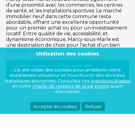
d'une proximité avec les commerces, les centres
de santé, et les installations sportives. Le marché
immobilier neuf dans cette commune reste
abordable, offrant une excellente opportunité
pour un premier achat ou pour un investissement
locatif. Entre qualité de vie, accessibilité, et
dynamisme économique, Marcy-sous-Marle est
une destination de choix pour l'achat d'un bien
immobilier neuf.
Utilisation des cookies
consulter toutes nos offres pour des
Ce site utilise des cookies pour améliorer votre
stationnements sur la commune de Marcy-sous-
expérience utilisateur et nous fournir des données
Marle (02250)
statistiques anonymes. Consultez nos
mentions légales
et notre
charte de respect de la vie privée
avant
d'accepter
Accepter les cookies
Refuser