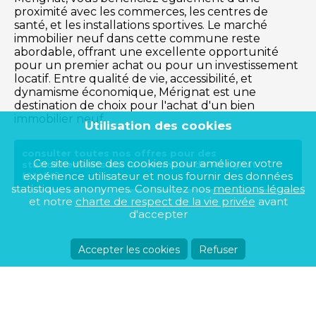
proximité avec les commerces, les centres de
santé, et les installations sportives. Le marché
immobilier neuf dans cette commune reste
abordable, offrant une excellente opportunité
pour un premier achat ou pour un investissement
locatif. Entre qualité de vie, accessibilité, et
dynamisme économique, Mérignat est une
destination de choix pour l'achat d'un bien
immobilier neuf.
Utilisation des cookies
consulter toutes nos offres pour des
Ce site utilise des cookies pour améliorer votre
stationnements sur la commune de Mérignat
expérience utilisateur et nous fournir des données
(01450)
statistiques anonymes. Consultez nos
mentions légales
et notre
charte de respect de la vie privée
avant
d'accepter
Accepter les cookies
Refuser