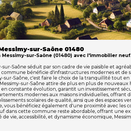
 Messimy-sur-Saône 01480
 à Messimy-sur-Saône (01480) avec l'immobilier neuf
r-Saône séduit par son cadre de vie paisible et agréable
te commune bénéficie d'infrastructures modernes et de 
sur-Saône, c'est faire le choix de la tranquillité tout en
à Messimy-sur-Saône attire de plus en plus de nouveaux
en constante évolution, garantit un investissement sécu
partements modernes aux maisons individuelles, offrant 
issements scolaires de qualité, ainsi que des espaces vert
ône, vous bénéficiez également d'une proximité avec les c
 neuf dans cette commune reste abordable, offrant une 
té de vie, accessibilité, et dynamisme économique, Messi