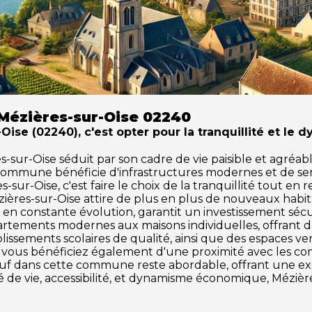
Mézières-sur-Oise 02240
ise (02240), c'est opter pour la tranquillité et le 
ur-Oise séduit par son cadre de vie paisible et agréable.
 commune bénéficie d'infrastructures modernes et de se
-sur-Oise, c'est faire le choix de la tranquillité tout en 
zières-sur-Oise attire de plus en plus de nouveaux hab
en constante évolution, garantit un investissement sécu
partements modernes aux maisons individuelles, offrant 
issements scolaires de qualité, ainsi que des espaces vert
se, vous bénéficiez également d'une proximité avec les co
 neuf dans cette commune reste abordable, offrant une 
é de vie, accessibilité, et dynamisme économique, Mézièr