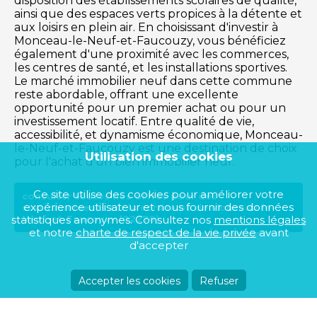
disposition des établissements scolaires de qualité,
ainsi que des espaces verts propices à la détente et
aux loisirs en plein air. En choisissant d'investir à
Monceau-le-Neuf-et-Faucouzy, vous bénéficiez
également d'une proximité avec les commerces,
les centres de santé, et les installations sportives.
Le marché immobilier neuf dans cette commune
reste abordable, offrant une excellente
opportunité pour un premier achat ou pour un
investissement locatif. Entre qualité de vie,
accessibilité, et dynamisme économique, Monceau-
le-Neuf-et-Faucouzy est une destination de choix
Utilisation des cookies
pour l'achat d'un bien immobilier neuf.
Ce site utilise des cookies pour améliorer votre
consulter toutes nos offres pour des
expérience utilisateur et nous fournir des données
stationnements sur la commune de Monceau-le-
statistiques anonymes. Consultez nos
Neuf-et-Faucouzy (02270)
mentions légales
et notre
charte de respect de la vie privée
avant
d'accepter
Accepter les cookies
Refuser