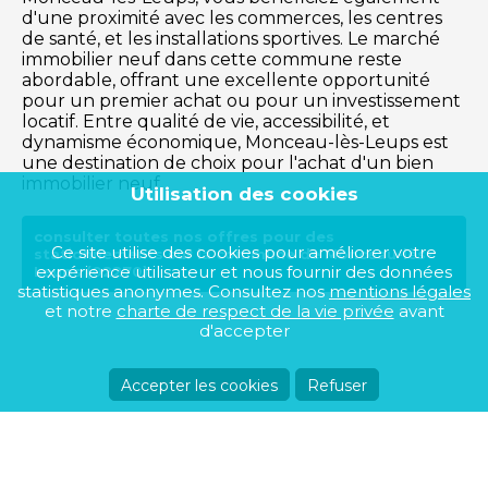
d'une proximité avec les commerces, les centres
de santé, et les installations sportives. Le marché
immobilier neuf dans cette commune reste
abordable, offrant une excellente opportunité
pour un premier achat ou pour un investissement
locatif. Entre qualité de vie, accessibilité, et
dynamisme économique, Monceau-lès-Leups est
une destination de choix pour l'achat d'un bien
immobilier neuf.
Utilisation des cookies
consulter toutes nos offres pour des
Ce site utilise des cookies pour améliorer votre
stationnements sur la commune de Monceau-lès-
expérience utilisateur et nous fournir des données
Leups (02270)
statistiques anonymes. Consultez nos
mentions légales
et notre
charte de respect de la vie privée
avant
d'accepter
Accepter les cookies
Refuser