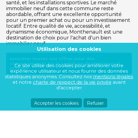
santé, et les installations sportives. Le marché
immobilier neuf dans cette commune reste
abordable, offrant une excellente opportunité
pour un premier achat ou pour un investissement
locatif. Entre qualité de vie, accessibilité, et
dynamisme économique, Monthenault est une
destination de choix pour l'achat d'un bien
immobilier neuf.
Utilisation des cookies
consulter toutes nos offres pour des
stationnements sur la commune de Monthenault
Ce site utilise des cookies pour améliorer votre
(02860)
expérience utilisateur et nous fournir des données
statistiques anonymes. Consultez nos
mentions légales
et notre
charte de respect de la vie privée
avant
d'accepter
Accepter les cookies
Refuser