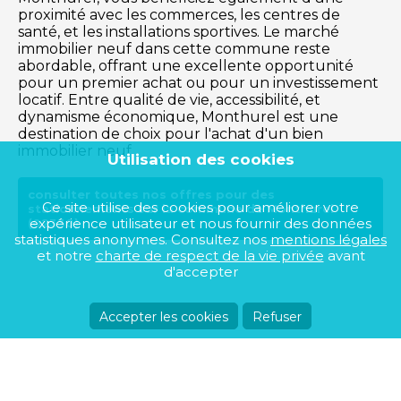
proximité avec les commerces, les centres de
santé, et les installations sportives. Le marché
immobilier neuf dans cette commune reste
abordable, offrant une excellente opportunité
pour un premier achat ou pour un investissement
locatif. Entre qualité de vie, accessibilité, et
dynamisme économique, Monthurel est une
destination de choix pour l'achat d'un bien
immobilier neuf.
Utilisation des cookies
consulter toutes nos offres pour des
Ce site utilise des cookies pour améliorer votre
stationnements sur la commune de Monthurel
expérience utilisateur et nous fournir des données
(02330)
statistiques anonymes. Consultez nos
mentions légales
et notre
charte de respect de la vie privée
avant
d'accepter
Accepter les cookies
Refuser