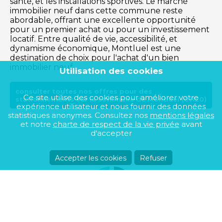
santé, et les installations sportives. Le marché
immobilier neuf dans cette commune reste
abordable, offrant une excellente opportunité
pour un premier achat ou pour un investissement
locatif. Entre qualité de vie, accessibilité, et
dynamisme économique, Montluel est une
destination de choix pour l'achat d'un bien
immobilier neuf.
Utilisation des cookies
consulter toutes nos offres pour des
Ce site utilise des cookies pour améliorer votre
stationnements sur la commune de Montluel (01120)
expérience utilisateur et nous fournir des données
statistiques anonymes. Consultez nos
mentions légales
et notre
charte de respect de la vie privée
avant
d'accepter
Accepter les cookies
Refuser