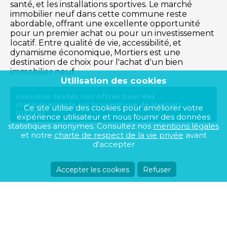
santé, et les installations sportives. Le marché
immobilier neuf dans cette commune reste
abordable, offrant une excellente opportunité
pour un premier achat ou pour un investissement
locatif. Entre qualité de vie, accessibilité, et
dynamisme économique, Mortiers est une
destination de choix pour l'achat d'un bien
immobilier neuf.
Utilisation des cookies
consulter toutes nos offres pour des
stationnements sur la commune de Mortiers
Ce site utilise des cookies pour améliorer votre
(02270)
expérience utilisateur et nous fournir des données
statistiques anonymes. Consultez nos
mentions légales
et notre
charte de respect de la vie privée
avant
d'accepter
Accepter les cookies
Refuser