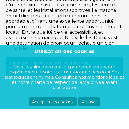
d'une proximité avec les commerces, les centres
de santé, et les installations sportives. Le marché
immobilier neuf dans cette commune reste
abordable, offrant une excellente opportunité
pour un premier achat ou pour un investissement
locatif. Entre qualité de vie, accessibilité, et
dynamisme économique, Neuville-les-Dames est
une destination de choix pour l'achat d'un bien
immobilier neuf.
Utilisation des cookies
consulter toutes nos offres pour des
Ce site utilise des cookies pour améliorer votre
stationnements sur la commune de Neuville-les-
expérience utilisateur et nous fournir des données
Dames (01400)
statistiques anonymes. Consultez nos
mentions légales
et notre
charte de respect de la vie privée
avant
d'accepter
Accepter les cookies
Refuser