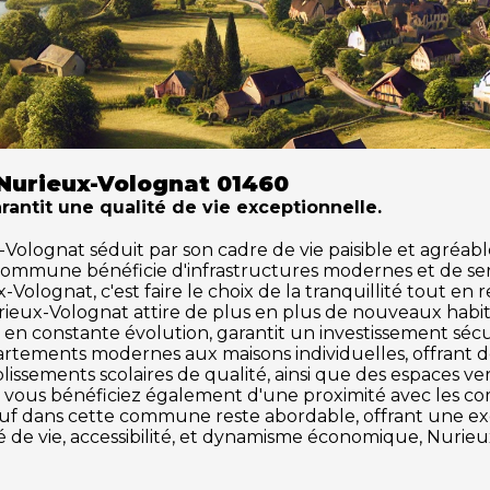
Nurieux-Volognat 01460
rantit une qualité de vie exceptionnelle.
lognat séduit par son cadre de vie paisible et agréable. 
 commune bénéficie d'infrastructures modernes et de se
Volognat, c'est faire le choix de la tranquillité tout en 
urieux-Volognat attire de plus en plus de nouveaux hab
en constante évolution, garantit un investissement sécu
partements modernes aux maisons individuelles, offrant 
issements scolaires de qualité, ainsi que des espaces vert
at, vous bénéficiez également d'une proximité avec les co
 neuf dans cette commune reste abordable, offrant une 
té de vie, accessibilité, et dynamisme économique, Nurie