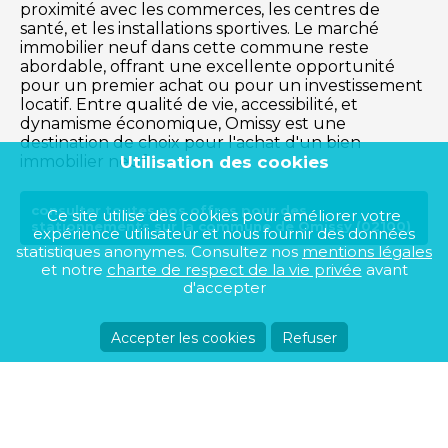
proximité avec les commerces, les centres de
santé, et les installations sportives. Le marché
immobilier neuf dans cette commune reste
abordable, offrant une excellente opportunité
pour un premier achat ou pour un investissement
locatif. Entre qualité de vie, accessibilité, et
dynamisme économique, Omissy est une
destination de choix pour l'achat d'un bien
Utilisation des cookies
immobilier neuf.
consulter toutes nos offres pour des
Ce site utilise des cookies pour améliorer votre
stationnements sur la commune de Omissy (02100)
expérience utilisateur et nous fournir des données
statistiques anonymes. Consultez nos
mentions légales
et notre
charte de respect de la vie privée
avant
d'accepter
Accepter les cookies
Refuser