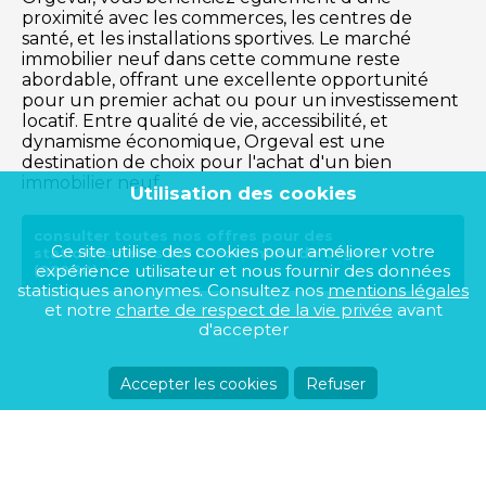
proximité avec les commerces, les centres de
santé, et les installations sportives. Le marché
immobilier neuf dans cette commune reste
abordable, offrant une excellente opportunité
pour un premier achat ou pour un investissement
locatif. Entre qualité de vie, accessibilité, et
dynamisme économique, Orgeval est une
destination de choix pour l'achat d'un bien
immobilier neuf.
Utilisation des cookies
consulter toutes nos offres pour des
Ce site utilise des cookies pour améliorer votre
stationnements sur la commune de Orgeval
expérience utilisateur et nous fournir des données
(02860)
statistiques anonymes. Consultez nos
mentions légales
et notre
charte de respect de la vie privée
avant
d'accepter
Accepter les cookies
Refuser