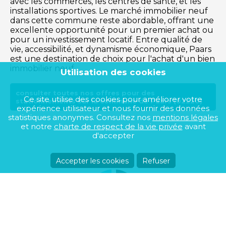
avec les commerces, les centres de santé, et les
installations sportives. Le marché immobilier neuf
dans cette commune reste abordable, offrant une
excellente opportunité pour un premier achat ou
pour un investissement locatif. Entre qualité de
vie, accessibilité, et dynamisme économique, Paars
est une destination de choix pour l'achat d'un bien
immobilier neuf.
Utilisation des cookies
consulter toutes nos offres pour des
Ce site utilise des cookies pour améliorer votre
stationnements sur la commune de Paars (02220)
expérience utilisateur et nous fournir des données
statistiques anonymes. Consultez nos
mentions légales
et notre
charte de respect de la vie privée
avant
d'accepter
Accepter les cookies
Refuser