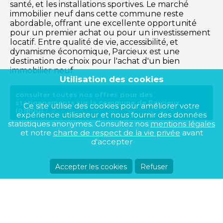
santé, et les installations sportives. Le marché
immobilier neuf dans cette commune reste
abordable, offrant une excellente opportunité
pour un premier achat ou pour un investissement
locatif. Entre qualité de vie, accessibilité, et
dynamisme économique, Parcieux est une
destination de choix pour l'achat d'un bien
immobilier neuf.
Utilisation des cookies
consulter toutes nos offres pour des
stationnements sur la commune de Parcieux
Ce site utilise des cookies pour améliorer votre
(01600)
expérience utilisateur et nous fournir des données
statistiques anonymes. Consultez nos
mentions légales
et notre
charte de respect de la vie privée
avant
d'accepter
Accepter les cookies
Refuser