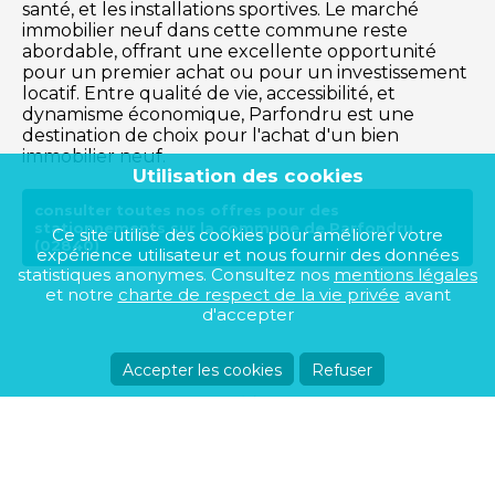
santé, et les installations sportives. Le marché
immobilier neuf dans cette commune reste
abordable, offrant une excellente opportunité
pour un premier achat ou pour un investissement
locatif. Entre qualité de vie, accessibilité, et
dynamisme économique, Parfondru est une
destination de choix pour l'achat d'un bien
immobilier neuf.
Utilisation des cookies
consulter toutes nos offres pour des
stationnements sur la commune de Parfondru
Ce site utilise des cookies pour améliorer votre
(02840)
expérience utilisateur et nous fournir des données
statistiques anonymes. Consultez nos
mentions légales
et notre
charte de respect de la vie privée
avant
d'accepter
Accepter les cookies
Refuser