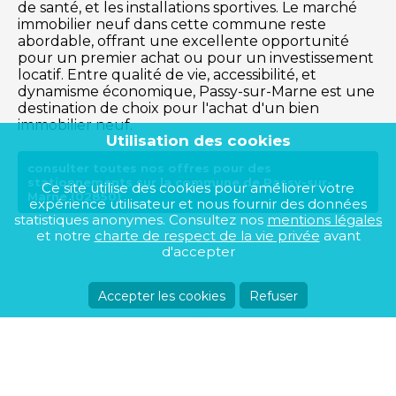
de santé, et les installations sportives. Le marché
immobilier neuf dans cette commune reste
abordable, offrant une excellente opportunité
pour un premier achat ou pour un investissement
locatif. Entre qualité de vie, accessibilité, et
dynamisme économique, Passy-sur-Marne est une
destination de choix pour l'achat d'un bien
immobilier neuf.
Utilisation des cookies
consulter toutes nos offres pour des
stationnements sur la commune de Passy-sur-
Ce site utilise des cookies pour améliorer votre
Marne (02850)
expérience utilisateur et nous fournir des données
statistiques anonymes. Consultez nos
mentions légales
et notre
charte de respect de la vie privée
avant
d'accepter
Accepter les cookies
Refuser