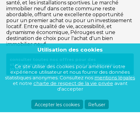
santé, et les installations sportives. Le marché
immobilier neuf dans cette commune reste
abordable, offrant une excellente opportunité
pour un premier achat ou pour un investissement
locatif. Entre qualité de vie, accessibilité, et
dynamisme économique, Pérouges est une
destination de choix pour l'achat d'un bien
immobilier neuf.
Utilisation des cookies
consulter toutes nos offres pour des
stationnements sur la commune de Pérouges
Ce site utilise des cookies pour améliorer votre
(01800)
expérience utilisateur et nous fournir des données
statistiques anonymes. Consultez nos
mentions légales
et notre
charte de respect de la vie privée
avant
d'accepter
Accepter les cookies
Refuser