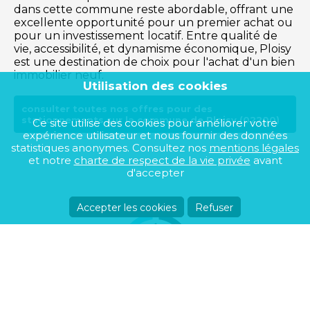
dans cette commune reste abordable, offrant une
excellente opportunité pour un premier achat ou
pour un investissement locatif. Entre qualité de
vie, accessibilité, et dynamisme économique, Ploisy
est une destination de choix pour l'achat d'un bien
immobilier neuf.
Utilisation des cookies
consulter toutes nos offres pour des
stationnements sur la commune de Ploisy (02200)
Ce site utilise des cookies pour améliorer votre
expérience utilisateur et nous fournir des données
statistiques anonymes. Consultez nos
mentions légales
et notre
charte de respect de la vie privée
avant
d'accepter
Accepter les cookies
Refuser