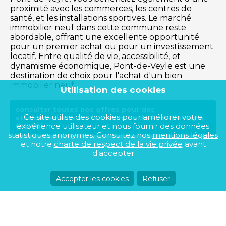
proximité avec les commerces, les centres de
santé, et les installations sportives. Le marché
immobilier neuf dans cette commune reste
abordable, offrant une excellente opportunité
pour un premier achat ou pour un investissement
locatif. Entre qualité de vie, accessibilité, et
dynamisme économique, Pont-de-Veyle est une
destination de choix pour l'achat d'un bien
immobilier neuf.
Utilisation des cookies
consulter toutes nos offres pour des
Ce site utilise des cookies pour améliorer votre
stationnements sur la commune de Pont-de-Veyle
expérience utilisateur et nous fournir des données
(01290)
statistiques anonymes. Consultez nos
mentions légales
et notre
charte de respect de la vie privée
avant
d'accepter
Accepter les cookies
Refuser