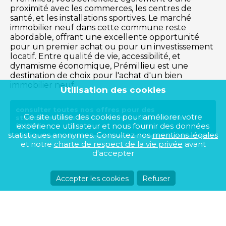
proximité avec les commerces, les centres de
santé, et les installations sportives. Le marché
immobilier neuf dans cette commune reste
abordable, offrant une excellente opportunité
pour un premier achat ou pour un investissement
locatif. Entre qualité de vie, accessibilité, et
dynamisme économique, Prémillieu est une
destination de choix pour l'achat d'un bien
immobilier neuf.
Utilisation des cookies
consulter toutes nos offres pour des
Ce site utilise des cookies pour améliorer votre
stationnements sur la commune de Prémillieu
expérience utilisateur et nous fournir des données
(01110)
statistiques anonymes. Consultez nos
mentions légales
et notre
charte de respect de la vie privée
avant
d'accepter
Accepter les cookies
Refuser