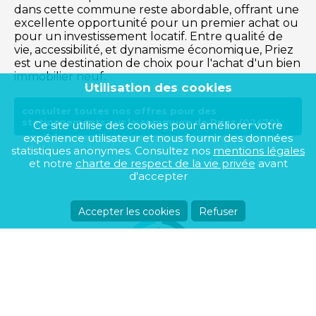
dans cette commune reste abordable, offrant une
excellente opportunité pour un premier achat ou
pour un investissement locatif. Entre qualité de
vie, accessibilité, et dynamisme économique, Priez
est une destination de choix pour l'achat d'un bien
immobilier neuf.
Utilisation des cookies
consulter toutes nos offres pour des
stationnements sur la commune de Priez (02470)
Ce site utilise des cookies pour améliorer votre
expérience utilisateur et nous fournir des données
statistiques anonymes. Consultez nos
mentions légales
et notre
charte de respect de la vie privée
avant
d'accepter
Accepter les cookies
Refuser