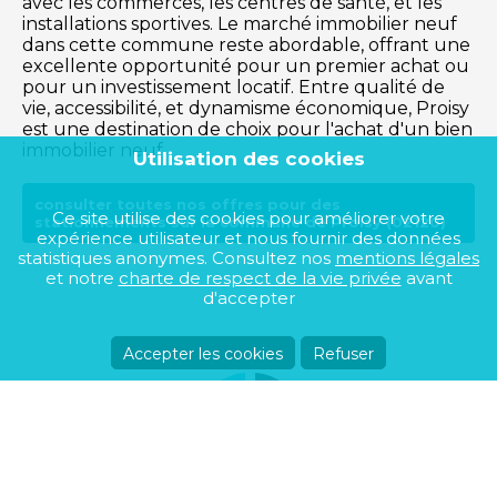
avec les commerces, les centres de santé, et les
installations sportives. Le marché immobilier neuf
dans cette commune reste abordable, offrant une
excellente opportunité pour un premier achat ou
pour un investissement locatif. Entre qualité de
vie, accessibilité, et dynamisme économique, Proisy
est une destination de choix pour l'achat d'un bien
immobilier neuf.
Utilisation des cookies
consulter toutes nos offres pour des
Ce site utilise des cookies pour améliorer votre
stationnements sur la commune de Proisy (02120)
expérience utilisateur et nous fournir des données
statistiques anonymes. Consultez nos
mentions légales
et notre
charte de respect de la vie privée
avant
d'accepter
Accepter les cookies
Refuser